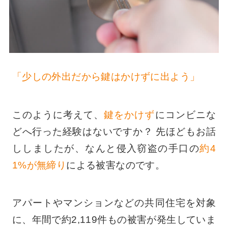
「少しの外出だから鍵はかけずに出よう」
このように考えて、
鍵をかけず
にコンビニな
どへ行った経験はないですか？ 先ほどもお話
ししましたが、なんと侵入窃盗の手口の
約4
1%が無締り
による被害なのです。
アパートやマンションなどの共同住宅を対象
に、年間で約2,119件もの被害が発生していま