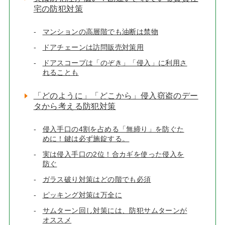
宅の防犯対策
マンションの高層階でも油断は禁物
ドアチェーンは訪問販売対策用
ドアスコープは「のぞき」「侵入」に利用さ
れることも
「どのように」「どこから」侵入窃盗のデー
タから考える防犯対策
侵入手口の4割を占める「無締り」を防ぐた
めに！鍵は必ず施錠する。
実は侵入手口の2位！合カギを使った侵入を
防ぐ
ガラス破り対策はどの階でも必須
ピッキング対策は万全に
サムターン回し対策には、防犯サムターンが
オススメ