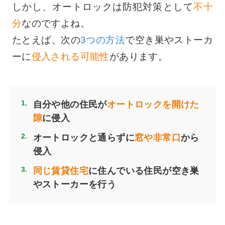
しかし、オートロックは防犯対策として
不十
分
なのですよね。
たとえば、次の
3つの方法
で空き巣やストーカ
ーに
侵入される可能性
があります。
自分や他の住民が
オートロックを開けた
隙
に侵入
オートロックと通らずに
窓や非常口
から
侵入
同じ賃貸住宅
に住んでいる住民が空き巣
やストーカーを行う