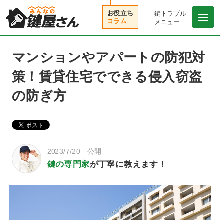
鍵トラブル
メニュ
メニュー
マンションやアパートの防犯対
策！賃貸住宅でできる侵入窃盗
の防ぎ方
2023/7/20 公開
鍵の専門家
が丁寧に教えます！