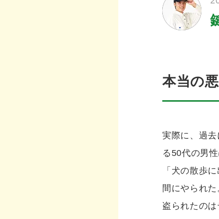
2
本当の
実際に、過去
る50代の男
「犬の散歩に
間にやられた
盗られたのは