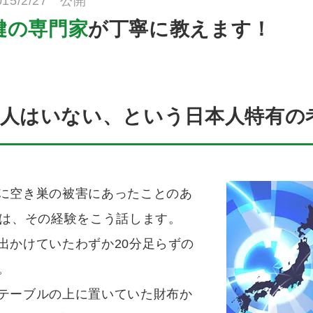
015/2/27 公開
鍵の専門家
が丁寧に教えます！
悪人はいない、という日本人特有の
に空き巣の被害にあったことのあ
性は、その経験をこう話します。
出かけていたわずか20分足らずの
。
テーブルの上に置いていた財布か