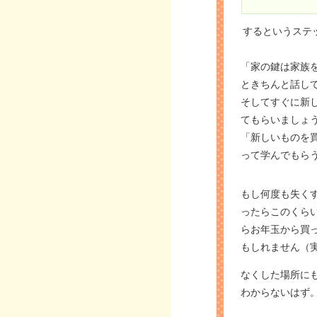
するというステ
「家の鍵は家族
ときちんと話し
そしてすぐに新
てもらいましょ
「新しいものを
って学んでもら
もし何度も失く
ったらこのくら
らお年玉から買
もしれません（
なくした場所に
わからないはず