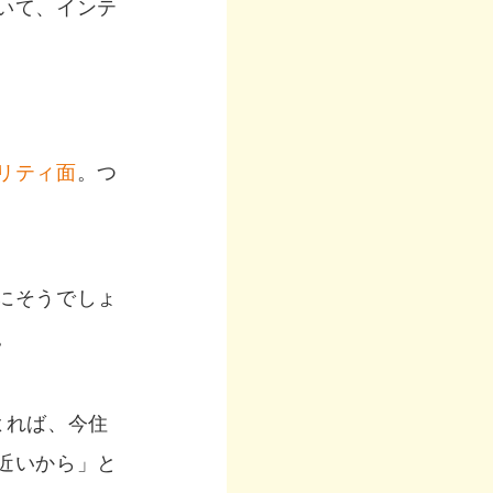
いて、インテ
リティ面
。つ
にそうでしょ
。
よれば、今住
近いから」と