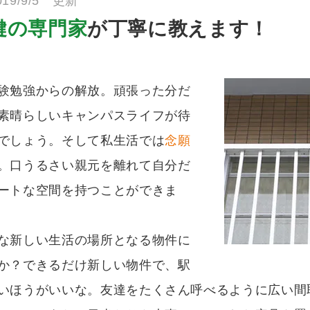
019/9/5 更新
鍵の専門家
が丁寧に教えます！
験勉強からの解放。頑張った分だ
素晴らしいキャンパスライフが待
でしょう。そして私生活では
念願
。口うるさい親元を離れて自分だ
ートな空間を持つことができま
な新しい生活の場所となる物件に
か？できるだけ新しい物件で、駅
いほうがいいな。友達をたくさん呼べるように広い間