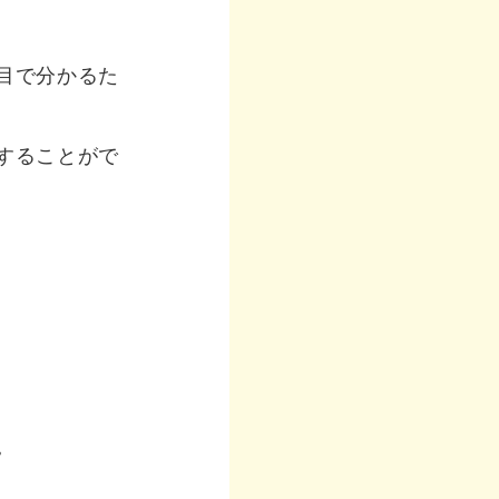
目で分かるた
することがで
。