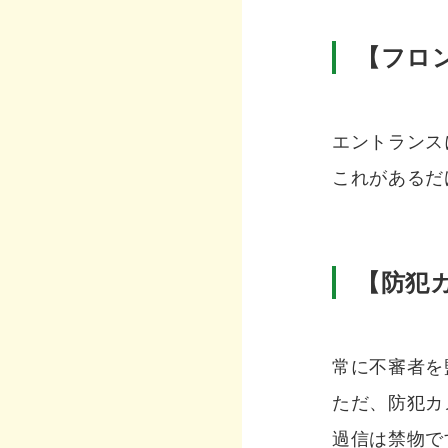
【フロ
エントランス
これがあるだ
【防犯
常に不審者を
ただ、防犯カ
過信は禁物で