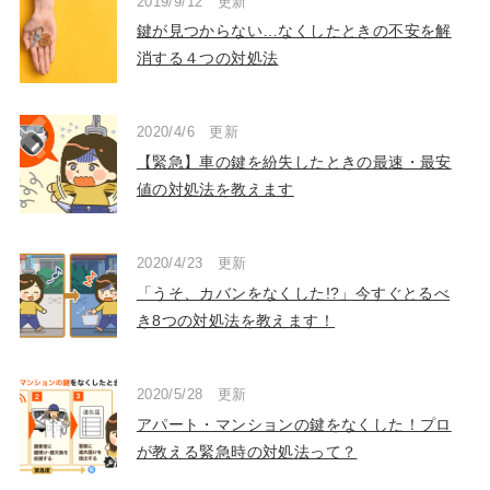
2019/9/12 更新
鍵が見つからない…なくしたときの不安を解
消する４つの対処法
2020/4/6 更新
【緊急】車の鍵を紛失したときの最速・最安
値の対処法を教えます
2020/4/23 更新
「うそ、カバンをなくした!?」今すぐとるべ
き8つの対処法を教えます！
2020/5/28 更新
アパート・マンションの鍵をなくした！プロ
が教える緊急時の対処法って？