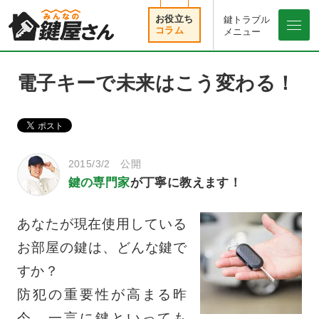
鍵トラブル
メニュ
メニュー
電子キーで未来はこう変わる！
2015/3/2 公開
鍵の専門家
が丁寧に教えます！
あなたが現在使用している
お部屋の鍵は、どんな鍵で
すか？
防犯の重要性が高まる昨
今、一言に鍵といっても