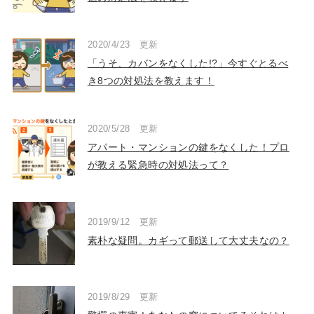
2020/4/23 更新
「うそ、カバンをなくした!?」今すぐとるべ
き8つの対処法を教えます！
2020/5/28 更新
アパート・マンションの鍵をなくした！プロ
が教える緊急時の対処法って？
2019/9/12 更新
素朴な疑問。カギって郵送して大丈夫なの？
2019/8/29 更新