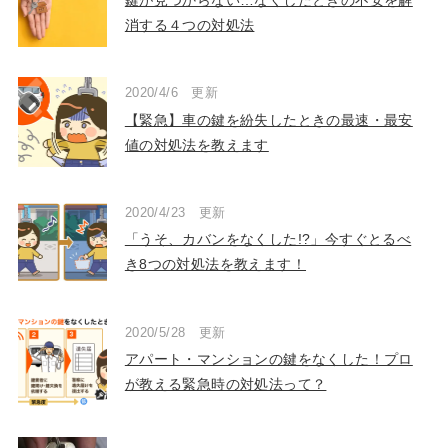
消する４つの対処法
2020/4/6 更新
【緊急】車の鍵を紛失したときの最速・最安
値の対処法を教えます
2020/4/23 更新
「うそ、カバンをなくした!?」今すぐとるべ
き8つの対処法を教えます！
2020/5/28 更新
アパート・マンションの鍵をなくした！プロ
が教える緊急時の対処法って？