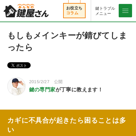
鍵トラブル
メニュ
メニュー
もしもメインキーが錆びてしま
ったら
2015/2/27 公開
鍵の専門家
が丁寧に教えます！
カギに不具合が起きたら困ることは多
い