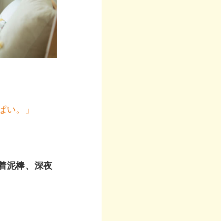
ぱい。」
着泥棒、深夜