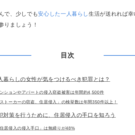
んで、少しでも
安心した一人暮らし
生活が送れれば幸
参りましょう！
目次
人暮らしの女性が気をつけるべき犯罪とは？
ンションやアパートの侵入窃盗被害は年間約4,500件
ストーカーの窃盗、住居侵入」の検挙数は年間350件以上！
犯対策を行うために、住居侵入の手口を知ろう
住居侵入の侵入手口」は無締りが48%