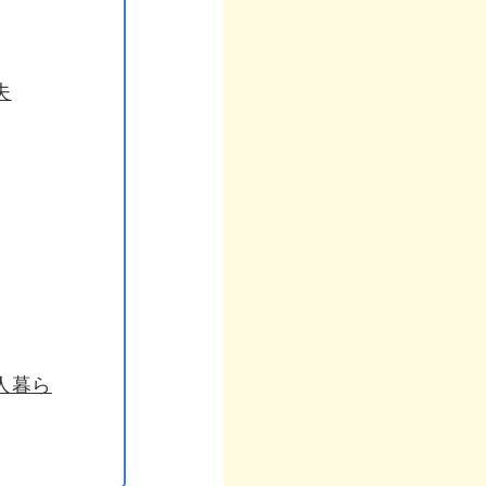
夫
人暮ら