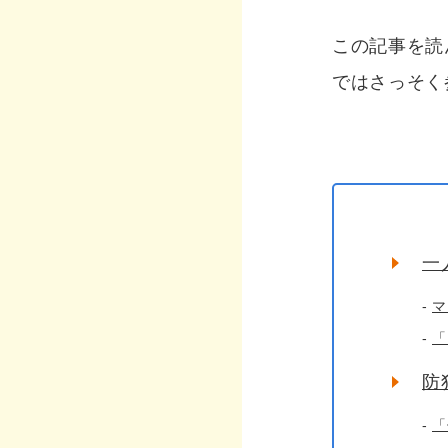
この記事を読
ではさっそく
一
マ
「
防
「