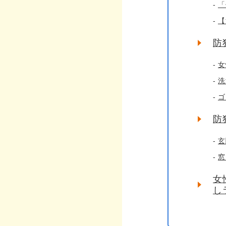
「
【
防
女
洗
ゴ
防
玄
窓
女
し