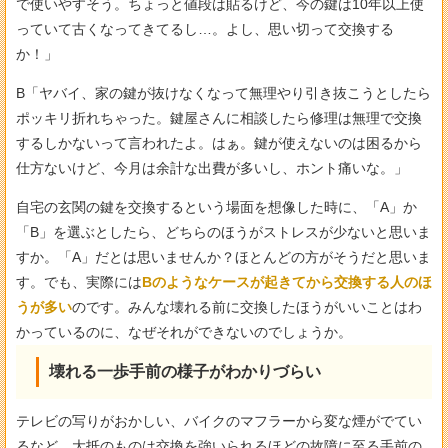
で使いやすそう。ちょっと値段は貼るけど、今の鍵は10年以上使
っていて古くなってきてるし…。よし、思い切って交換する
か！」
B「ヤバイ、家の鍵が抜けなくなって無理やり引き抜こうとしたら
ポッキリ折れちゃった。鍵屋さんに相談したら修理は無理で交換
するしかないって言われたよ。はぁ。鍵が使えないのは困るから
仕方ないけど、今月は余計な出費が多いし、ホント痛いな。」
自宅の玄関の鍵を交換するという場面を想像した時に、「A」か
「B」を選ぶとしたら、どちらのほうがストレスが少ないと思いま
すか。「A」だとは思いませんか？ほとんどの方がそうだと思いま
す。でも、実際には
Bのようなケースが起きてから交換する人のほ
うが多い
のです。みんな壊れる前に交換したほうがいいことはわ
かっているのに、なぜそれができないのでしょうか。
壊れる一歩手前の様子がわかりづらい
テレビの写りがおかしい、バイクのマフラーから変な煙がでてい
るなど、大抵のものは交換を強いられるほどの故障に至る手前の