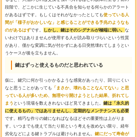
段階で、どこかに生じている不具合を知らせる何らかのアラート
があるはずです。もしくはそれがなかったとしても
使っている人
間が「様子がおかしいな」と感じることができる予兆のようなも
のがあるはず
です。
しかし、鍵はそのシグナルが極端に弱い。
な
いわけではありませんが使用する人が読み取りづらいという性質
があり、僅かな変調に気が付かずにある日突然壊れてしまうとい
うケースが後を立ちません。
鍵はずっと使えるものだと思われている
仮に、鍵穴に何か引っかかるような感覚があったり、回りにくい
なと思うことがあっても
「まさか、壊れることなんてない」と思
っている人が多いため、無理やり開けようとした結果、折れてし
まう
という現場を数えきれないほど見てきました。
鍵は「永久的
に使えるもの」ではありませんし、定期的なメンテナンスも必要
です。精巧な作りの鍵になればなるほどその重要性は上がりま
す。いつまでも使えて当たり前という考えを改めない限り、経年
劣化などによる鍵トラブルは避けられません。
鍵にだって寿命が