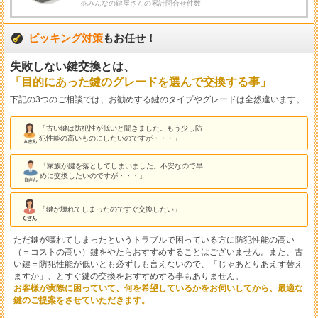
※みんなの鍵屋さんの累計問合せ件数
ピッキング対策
もお任せ！
失敗しない鍵交換とは、
「目的にあった鍵のグレードを選んで交換する事」
下記の3つのご相談では、お勧めする鍵のタイプやグレードは全然違います。
「古い鍵は防犯性が低いと聞きました。もう少し防
犯性能の高いものにしたいのですが・・・」
「家族が鍵を落としてしまいました。不安なので早
めに交換したいのですが・・・」
「鍵が壊れてしまったのですぐ交換したい」
ただ鍵が壊れてしまったというトラブルで困っている方に防犯性能の高い
（＝コストの高い）鍵をやたらおすすめすることはございません。また、古
い鍵＝防犯性能が低いとも必ずしも言えないので、「じゃあとりあえず替え
ますか」、とすぐ鍵の交換をおすすめする事もありません。
お客様が実際に困っていて、何を希望しているかをお伺いしてから、最適な
鍵のご提案をさせていただきます。