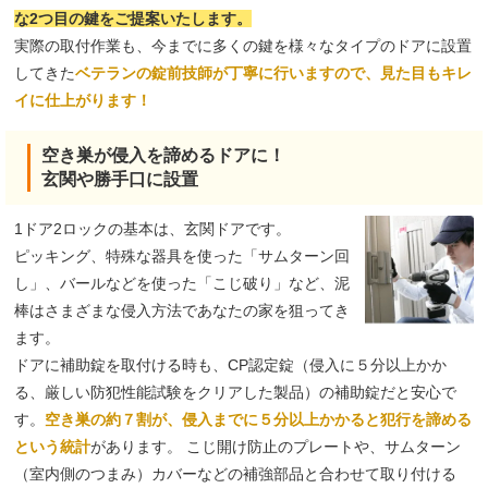
な2つ目の鍵をご提案いたします。
実際の取付作業も、今までに多くの鍵を様々なタイプのドアに設置
してきた
ベテランの錠前技師が丁寧に行いますので、見た目もキレ
イに仕上がります！
空き巣が侵入を諦めるドアに！
玄関や勝手口に設置
1ドア2ロックの基本は、玄関ドアです。
ピッキング、特殊な器具を使った「サムターン回
し」、バールなどを使った「こじ破り」など、泥
棒はさまざまな侵入方法であなたの家を狙ってき
ます。
ドアに補助錠を取付ける時も、CP認定錠（侵入に５分以上かか
る、厳しい防犯性能試験をクリアした製品）の補助錠だと安心で
す。
空き巣の約７割が、侵入までに５分以上かかると犯行を諦める
という統計
があります。 こじ開け防止のプレートや、サムターン
（室内側のつまみ）カバーなどの補強部品と合わせて取り付ける