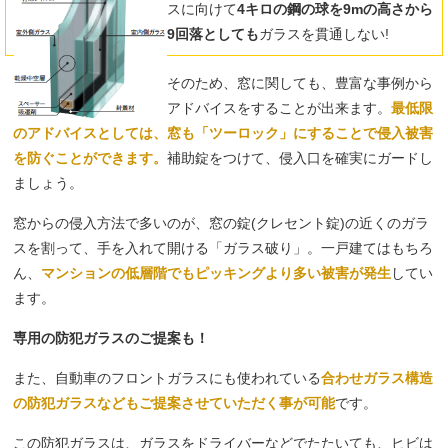
スに向けて
4キロの鋼の球を9mの高さから
9回落としても
ガラスを貫通しない!
そのため、窓に関しても、豊富な事例から
アドバイスをすることが出来ます。
最低限
のアドバイスとしては、窓も「ツーロック」にすることで侵入被害
を防ぐことができます。
補助錠をつけて、侵入口を確実にガードし
ましょう。
窓からの侵入方法で多いのが、窓の錠(クレセント錠)の近くのガラ
スを割って、手を入れて開ける「ガラス破り」。一戸建てはもちろ
ん、
マンションの低層階でもピッキングより多い被害が発生
してい
ます。
専用の防犯ガラスのご提案も！
また、自動車のフロントガラスにも使われている
合わせガラス構造
の防犯ガラスなどもご提案させていただく事が可能
です。
この防犯ガラスは、ガラスをドライバーなどでたたいても、ヒビは