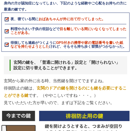
身内の方が認知症になってしまい、下記のような経験やご心配をお持ちの方に
最適の鍵です。
夜、寝ている間に
おばあちゃんが外に出て行ってしまった。
料理や小さい子供の世話などで
目を離している間にいなくなってしまった
ことがある。
徘徊しても連絡がつくように
GPS付きの携帯や家の電話番号を書いた紙
などを持たせようとした
けれど、そもそも持ち歩く習慣がつかなかった。
玄関の鍵を、「普通に開けれる」設定と「開けられない」
設定に切り替えることができます。
玄関から家の外に出る時、当然鍵を開けてでますよね。
徘徊防止の鍵は、
玄関のドアの鍵を開けるのにも鍵を必要にするこ
とができる鍵
です。（ややこしいですね・・・。）
見ていただいた方が早いので、まずは下記をご覧ください。