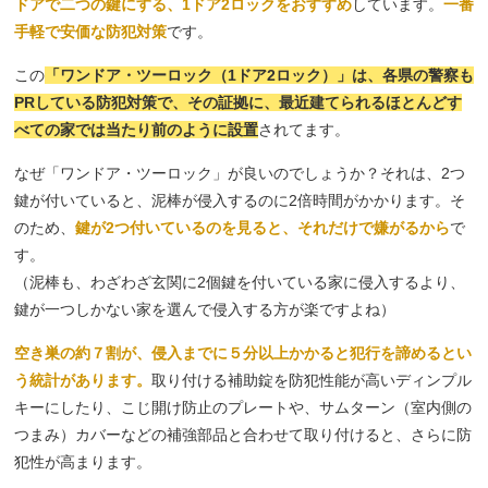
ドアで二つの鍵にする、1ドア2ロックをおすすめ
しています。
一番
手軽で安価な防犯対策
です。
この
「ワンドア・ツーロック（1ドア2ロック）」は、各県の警察も
PRしている防犯対策で、その証拠に、最近建てられるほとんどす
べての家では当たり前のように設置
されてます。
なぜ「ワンドア・ツーロック」が良いのでしょうか？それは、2つ
鍵が付いていると、泥棒が侵入するのに2倍時間がかかります。そ
のため、
鍵が2つ付いているのを見ると、それだけで嫌がるから
で
す。
（泥棒も、わざわざ玄関に2個鍵を付いている家に侵入するより、
鍵が一つしかない家を選んで侵入する方が楽ですよね）
空き巣の約７割が、侵入までに５分以上かかると犯行を諦めるとい
う統計があります。
取り付ける補助錠を防犯性能が高いディンプル
キーにしたり、こじ開け防止のプレートや、サムターン（室内側の
つまみ）カバーなどの補強部品と合わせて取り付けると、さらに防
犯性が高まります。