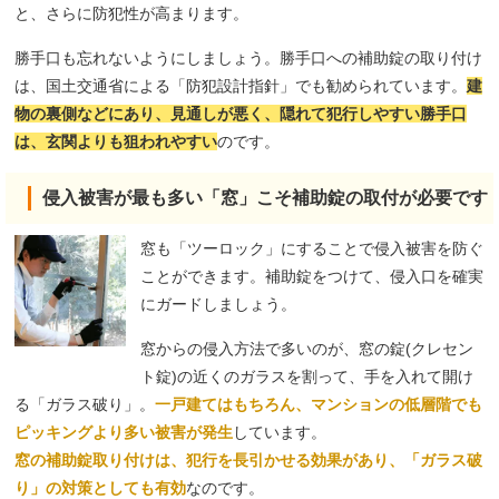
と、さらに防犯性が高まります。
勝手口も忘れないようにしましょう。勝手口への補助錠の取り付け
は、国土交通省による「防犯設計指針」でも勧められています。
建
物の裏側などにあり、見通しが悪く、隠れて犯行しやすい勝手口
は、玄関よりも狙われやすい
のです。
侵入被害が最も多い「窓」こそ補助錠の取付が必要です
窓も「ツーロック」にすることで侵入被害を防ぐ
ことができます。補助錠をつけて、侵入口を確実
にガードしましょう。
窓からの侵入方法で多いのが、窓の錠(クレセン
ト錠)の近くのガラスを割って、手を入れて開け
る「ガラス破り」。
一戸建てはもちろん、マンションの低層階でも
ピッキングより多い被害が発生
しています。
窓の補助錠取り付けは、犯行を長引かせる効果があり、「ガラス破
り」の対策としても有効
なのです。