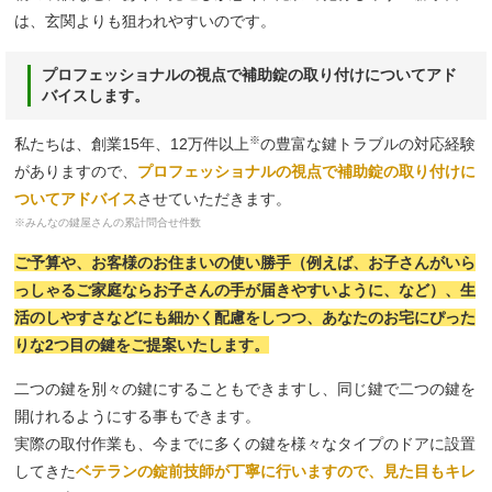
は、玄関よりも狙われやすいのです。
プロフェッショナルの視点で補助錠の取り付けについてアド
バイスします。
※
私たちは、創業15年、12万件以上
の豊富な鍵トラブルの対応経験
がありますので、
プロフェッショナルの視点で補助錠の取り付けに
ついてアドバイス
させていただきます。
※みんなの鍵屋さんの累計問合せ件数
ご予算や、お客様のお住まいの使い勝手（例えば、お子さんがいら
っしゃるご家庭ならお子さんの手が届きやすいように、など）、生
活のしやすさなどにも細かく配慮をしつつ、あなたのお宅にぴった
りな2つ目の鍵をご提案いたします。
二つの鍵を別々の鍵にすることもできますし、同じ鍵で二つの鍵を
開けれるようにする事もできます。
実際の取付作業も、今までに多くの鍵を様々なタイプのドアに設置
してきた
ベテランの錠前技師が丁寧に行いますので、見た目もキレ